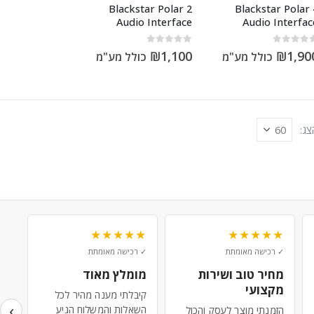
Blackstar Polar 2
Blackstar Polar 
Audio Interface
Audio Interfac
out of 5
0
out of 5
₪
1,100
₪
1,90
כולל מע"מ
כולל מע"מ
צג:
★
★★★★★
★★★★★
✓ רכישה מאומתת
✓ רכישה מאומתת
✓ ר
מחיר טוב ושירות
מומלץ מאוד
שי
מקצועי
קיבלתי מענה מהיר לכל
המו
‹
השאלות והמשלוח הגיע
השי
הזמנתי מוצר לעסק והכול