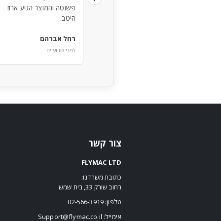
המתאים והיו זמינים לאורך
פשוטה והמוצר הגיע ארוז
כל הדרך.
היטב.
אבי מזרחי
רחל אברהם
לפני חודש
לפני שבועיים
צור קשר
FLYMAC LTD
כתובת משרדנו:
רחוב שורק 33, בית שמש
טלפון:
02-566-3919
אימייל:
Support@flymac.co.il