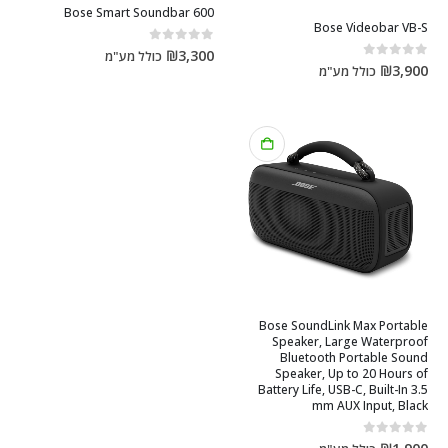
Bose Smart Soundbar 600
Bose Videobar VB-S
out of 5
0
₪
3,300
כולל מע"מ
out of 5
0
₪
3,900
כולל מע"מ
Bose SoundLink Max Portable
Speaker, Large Waterproof
Bluetooth Portable Sound
Speaker, Up to 20 Hours of
Battery Life, USB-C, Built-In 3.5
mm AUX Input, Black
out of 5
0
₪
1,900