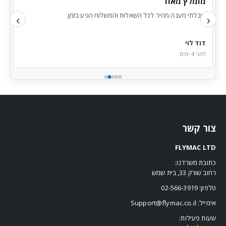
מומלץ מאוד
ש
קיבלתי מענה מהיר לכל השאלות והמשלוח הגיע בזמן.
ה
‹
›
דוד לוי
י
לפני 4 ימים
ל
צור קשר
FLYMAC LTD
כתובת משרדנו:
רחוב שורק 33, בית שמש
טלפון:
02-566-3919
אימייל:
Support@flymac.co.il
שעות פעילות: