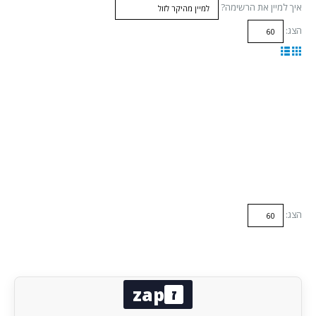
איך למיין את הרשימה?
הצג:
הצג:
zap
ז