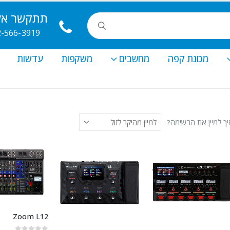
תתקשר אלי
2-566-3919
מכונת קפה
מחשבים
משקפות
עדשות
יך למיין את הרשימה?
Zoom L12