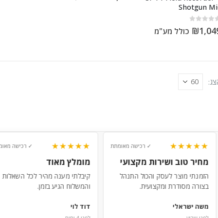
Shotgun Mi
out of 5
₪
1,04
כולל מע"מ
צג:
★★★★★
★★★★★
✓ רכישה מאומתת
✓ רכישה מאומ
מחיר טוב ושירות מקצועי
מומלץ מאוד
הזמנתי מוצר לעסק והכול התנהל
קיבלתי מענה מהיר לכל השאלות
בצורה מסודרת ומקצועית.
והמשלוח הגיע בזמן.
משה ישראלי
דוד לוי
לפני שבוע
לפני 4 ימים