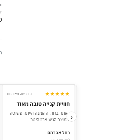
c
0
9
ה
★★★★★
★★★
✓ רכישה מאומתת
✓ רכישה מאומתת
ות לקוחות מעולה
חוויית קנייה טובה מאוד
 לי לבחור את המוצר המתאים
האתר ברור, ההזמנה הייתה פשוטה
›
 זמינים לאורך כל הדרך.
והמוצר הגיע ארוז היטב.
 מזרחי
רחל אברהם
 חודש
לפני שבועיים