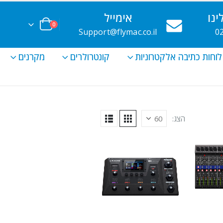
נו
אימייל
0
Support@flymac.co.il
0
לוחות כתיבה אלקטרוניות
קונטרולרים
מקרנים
הצג: